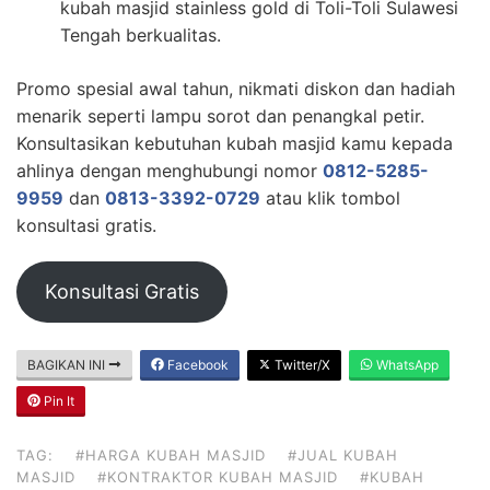
kubah masjid stainless gold di Toli-Toli Sulawesi
Tengah berkualitas.
Promo spesial awal tahun, nikmati diskon dan hadiah
menarik seperti lampu sorot dan penangkal petir.
Konsultasikan kebutuhan kubah masjid kamu kepada
ahlinya dengan menghubungi nomor
0812-5285-
9959
dan
0813-3392-0729
atau klik tombol
konsultasi gratis.
Konsultasi Gratis
BAGIKAN INI
Facebook
Twitter/X
WhatsApp
Pin It
TAG:
#HARGA KUBAH MASJID
#JUAL KUBAH
MASJID
#KONTRAKTOR KUBAH MASJID
#KUBAH