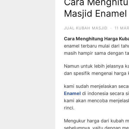
Cara Menghitu
Masjid Enamel
JUAL KUBAH MASJID
·
11 MA
Cara Menghitung Harga Kub
enamel terbaru mulai dari t
masih hampir sama dengan ta
Namun untuk lebih jelasnya k
dan spesifik mengenai harga 
kami sudah menjelaskan seca
Enamel
di indonesia secara s
kami akan mencoba menjelask
rinci.
Mengukur harga dari kubah m
sebelumnya, yaitu dengan men