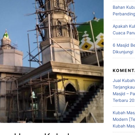
Bahan Kubah
Perbandin
Apakah Ku
Cuaca Pan
6 Masjid Be
Dikunjungi
KOMENT
Jual Kubah
Terjangkau
Masjid – P
Terbaru 2
Kubah Masj
Modern [Te
Kubah Masj