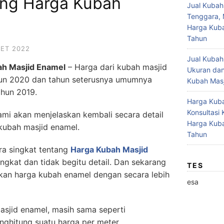
ng Harga Kubah
Jual Kubah
Tenggara, 
Harga Kuba
Tahun
RET 2022
Jual Kubah
ah Masjid Enamel
– Harga dari kubah masjid
Ukuran dan
ahun 2020 dan tahun seterusnya umumnya
Kubah Masj
hun 2019.
Harga Kuba
Konsultasi
ami akan menjelaskan kembali secara detail
Harga Kuba
kubah masjid enamel.
Tahun
ra singkat tentang
Harga Kubah Masjid
ingkat dan tidak begitu detail. Dan sekarang
TES
an harga kubah enamel dengan secara lebih
esa
asjid enamel, masih sama seperti
ghitung suatu harga per meter.