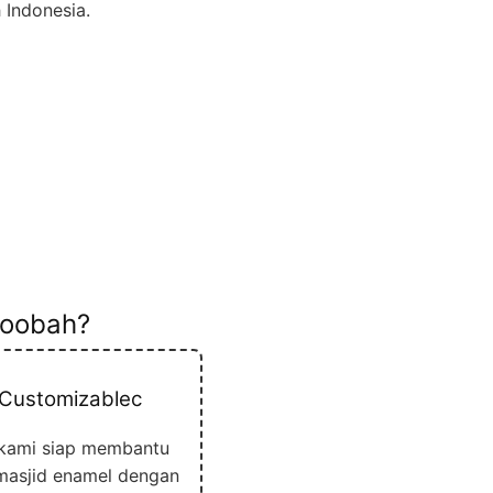
 Indonesia.
Qoobah?
 Customizablec
l kami siap membantu
masjid enamel dengan