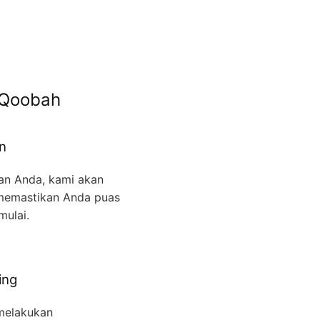
 Qoobah
n
an Anda, kami akan
memastikan Anda puas
mulai.
ing
 melakukan