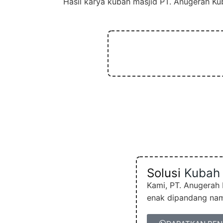
Hasil karya kubah masjid PT. Anugerah K
Solusi
Kubah 
Kami, PT. Anugerah
enak dipandang nam